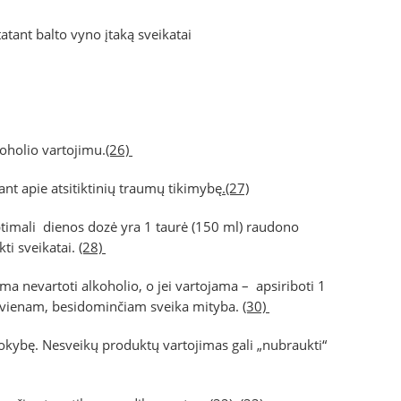
atant balto vyno įtaką sveikatai
koholio vartojimu.
(26)
bant apie atsitiktinių traumų tikimybę
.(27)
ptimali dienos dozė yra 1 taurė (150 ml) raudono
kti sveikatai.
(28)
a nevartoti alkoholio, o jei vartojama – apsiriboti 1
ekvienam, besidominčiam sveika mityba.
(30)
 kokybę. Nesveikų produktų vartojimas gali „nubraukti“