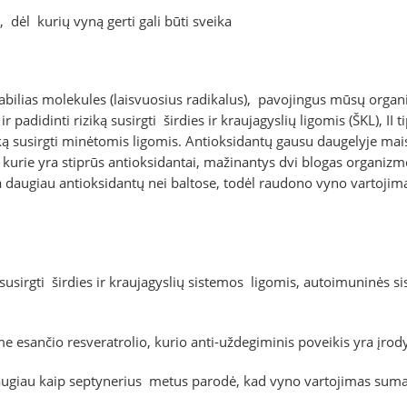
 dėl kurių vyną gerti gali būti sveika
tabilias molekules (laisvuosius radikalus), pavojingus mūsų orga
ir padidinti riziką susirgti širdies ir kraujagyslių ligomis (ŠKL), II
ką susirgti minėtomis ligomis. Antioksidantų gausu daugelyje maist
rie yra stiprūs antioksidantai, mažinantys dvi blogas organizmo 
augiau antioksidantų nei baltose, todėl raudono vyno vartojima
 susirgti širdies ir kraujagyslių sistemos ligomis, autoimuninės s
e esančio resveratrolio, kurio anti-uždegiminis poveikis yra įro
ugiau kaip septynerius metus parodė, kad vyno vartojimas sumaž