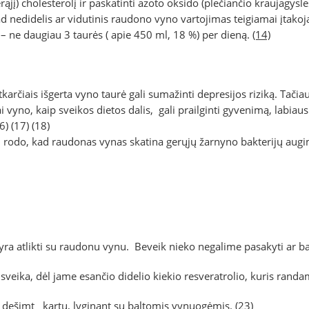
gerąjį) cholesterolį ir paskatinti azoto oksido (plečiančio kraujagys
 nedidelis ar vidutinis raudono vyno vartojimas teigiamai įtakoja 
 – ne daugiau 3 taurės ( apie 450 ml, 18 %) per dieną.
(14)
karčiais išgerta vyno taurė gali sumažinti depresijos riziką. Tačiau,
i vyno, kaip sveikos dietos dalis, gali prailginti gyvenimą, labia
6)
(17)
(18)
mai rodo, kad raudonas vynas skatina gerųjų žarnyno bakterijų au
ra atlikti su raudonu vynu. Beveik nieko negalime pasakyti ar bal
veika, dėl jame esančio didelio kiekio resveratrolio, kuris rand
 dešimt kartų, lyginant su baltomis vynuogėmis.
(23)