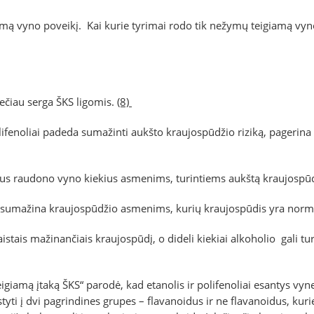
giamą vyno poveikį. Kai kurie tyrimai rodo tik nežymų teigiamą vyno
ečiau serga ŠKS ligomis.
(8)
enoliai padeda sumažinti aukšto kraujospūdžio riziką, pagerina 
ius raudono vyno kiekius asmenims, turintiems aukštą kraujospūd
 nesumažina kraujospūdžio asmenims, kurių kraujospūdis yra norm
aistais mažinančiais kraujospūdį, o dideli kiekiai alkoholio gali 
giamą įtaką ŠKS“ parodė, kad etanolis ir polifenoliai esantys vyne,
irstyti į dvi pagrindines grupes – flavanoidus ir ne flavanoidus, kur