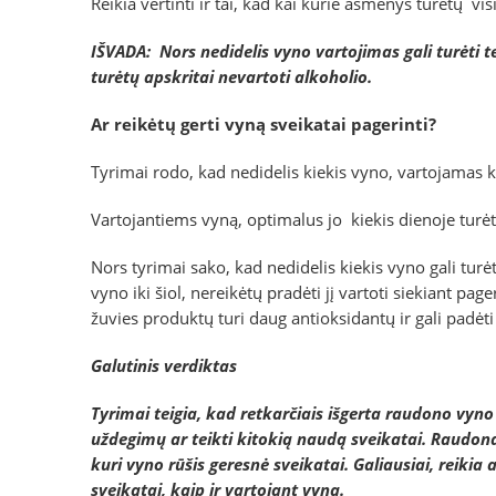
Reikia vertinti ir tai, kad kai kurie asmenys turėtų v
IŠVADA: Nors nedidelis vyno vartojimas gali turėti te
turėtų apskritai nevartoti alkoholio.
Ar reikėtų gerti vyną sveikatai pagerinti?
Tyrimai rodo, kad nedidelis kiekis vyno, vartojamas k
Vartojantiems vyną, optimalus jo kiekis dienoje turėt
Nors tyrimai sako, kad nedidelis kiekis vyno gali turėt
vyno iki šiol, nereikėtų pradėti jį vartoti siekiant pa
žuvies produktų turi daug antioksidantų ir gali padėti
Galutinis verdiktas
Tyrimai teigia, kad retkarčiais išgerta raudono vyno
uždegimų ar teikti kitokią naudą sveikatai. Raudona
kuri vyno rūšis geresnė sveikatai. Galiausiai, reiki
sveikatai, kaip ir vartojant vyną.