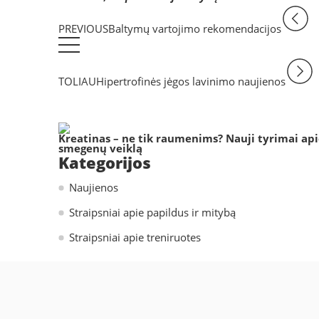
PREVIOUS
Baltymų vartojimo rekomendacijos
TOLIAU
Hipertrofinės jėgos lavinimo naujienos
Kreatinas – ne tik raumenims? Nauji tyrimai ap
smegenų veiklą
Kategorijos
Naujienos
Straipsniai apie papildus ir mitybą
Straipsniai apie treniruotes