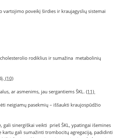
 vartojimo poveikį širdies ir kraujagyslių sistemai
cholesterolio rodiklius ir sumažina metabolinių
į.
(10)
alus, ar asmenims, jau sergantiems ŠKL.
(11)
turėti neigiamų pasekmių – iššaukti kraujospūdžio
 gali sinergiškai veikti prieš ŠKL, ypatingai išemines
ie kartu gali sumažinti trombocitų agregaciją, padidinti