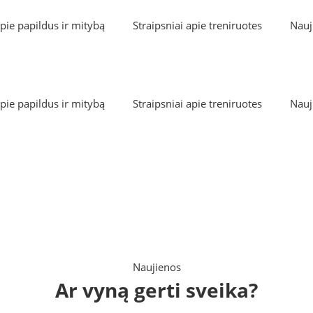
apie papildus ir mitybą
Straipsniai apie treniruotes
Nauj
apie papildus ir mitybą
Straipsniai apie treniruotes
Nauj
Ar vyną gerti sveika?
Inkospor.lt
Naujienos
Naujienos
Ar vyną gerti sveika?