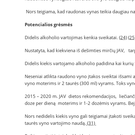
Nors teigiama, kad raudonas vynas teikia daugiau naudo
Potencialios grėsmės
Didelis alkoholio vartojimas kenkia sveikatai.
(24)
(25
Nustatyta, kad kiekviena iš dešimties mirčių JAV, tar
Didelis kiekis vartojamo alkoholio padidina kai kurių 
Neseniai atlikta raudono vyno įtakos sveiktai išsam
vyno moterims ir 2 taurės (300 ml) vyrams. Toks vyno k
2015 – 2020 m. JAV dietos rekomendacijos, liečianč
doze per dieną moterims ir 1-2 dozėmis vyrams. Bej
Nors nedidelis kiekis vyno gali teigiamai įtakoti sve
taurės vyno vartojimo naudą.
(31)