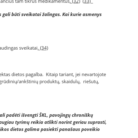
rtojančius tam tikrus medikamentus
. (32)
(33)
 gali būti sveikatai žalingas. Kai kurie asmenys
audingas sveikatai
. (34)
ektas dietos pagalba. Kitaip tariant, jei nevartojote
, grūdinių/ankštinių produktų, skaidulų, riešutų,
ali padėti išvengti ŠKL, pavojingų chroniškų
iau tyrimų reikia atlikti norint geriau suprasti,
veikos dietos galima pasiekti panašaus poveikio