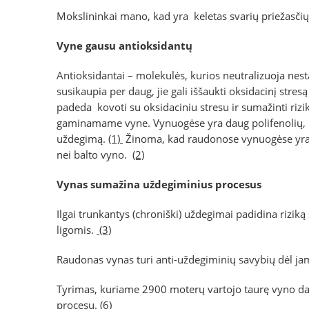
Mokslininkai mano, kad yra keletas svarių priežasčių,
Vyne gausu antioksidantų
Antioksidantai – molekulės, kurios neutralizuoja nes
susikaupia per daug, jie gali iššaukti oksidacinį stresą 
padeda kovoti su oksidaciniu stresu ir sumažinti rizi
gaminamame vyne. Vynuogėse yra daug polifenolių, ku
uždegimą.
(1)
Žinoma, kad raudonose vynuogėse yra d
nei balto vyno.
(2)
Vynas sumažina uždegiminius procesus
Ilgai trunkantys (chroniški) uždegimai padidina riziką
ligomis.
(3)
Raudonas vynas turi anti-uždegiminių savybių dėl jam
Tyrimas, kuriame 2900 moterų vartojo taurę vyno da
procesų
. (6)