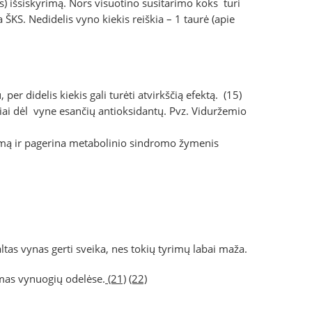
les) išsiskyrimą. Nors visuotino susitarimo koks turi
ŠKS. Nedidelis vyno kiekis reiškia – 1 taurė (apie
 per didelis kiekis gali turėti atvirkščią efektą.
(15)
usiai dėl vyne esančių antioksidantų. Pvz. Viduržemio
gimą ir pagerina metabolinio sindromo žymenis
tas vynas gerti sveika, nes tokių tyrimų labai maža.
amas vynuogių odelėse.
(21)
(22)