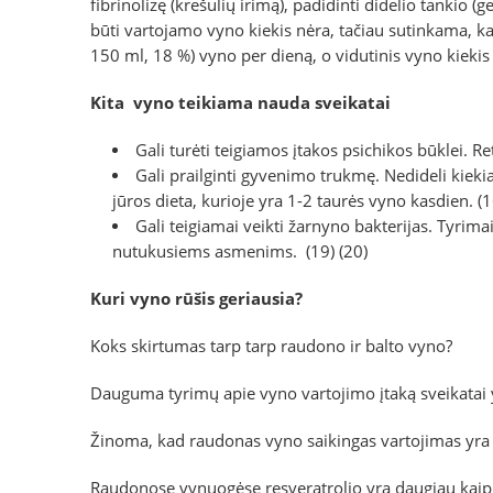
fibrinolizę (krešulių irimą), padidinti didelio tankio (
būti vartojamo vyno kiekis nėra, tačiau sutinkama, kad
150 ml, 18 %) vyno per dieną, o vidutinis vyno kiekis
Kita vyno teikiama nauda sveikatai
Gali turėti teigiamos įtakos psichikos būklei. Ret
Gali prailginti gyvenimo trukmę. Nedideli kiekia
jūros dieta, kurioje yra 1-2 taurės vyno kasdien.
(1
Gali teigiamai veikti žarnyno bakterijas. Tyri
nutukusiems asmenims.
(19)
(20)
Kuri vyno rūšis geriausia?
Koks skirtumas tarp tarp raudono ir balto vyno?
Dauguma tyrimų apie vyno vartojimo įtaką sveikatai y
Žinoma, kad raudonas vyno saikingas vartojimas yra s
Raudonose vynuogėse resveratrolio yra daugiau kaip