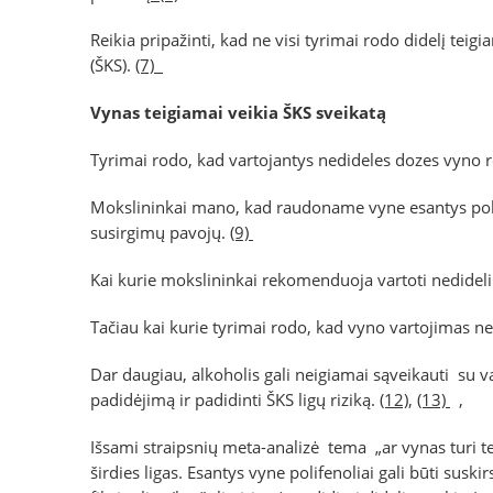
Reikia pripažinti, kad ne visi tyrimai rodo didelį tei
(ŠKS).
(7)
Vynas teigiamai veikia ŠKS sveikatą
Tyrimai rodo, kad vartojantys nedideles dozes vyno r
Mokslininkai mano, kad raudoname vyne esantys polif
susirgimų pavojų.
(9)
Kai kurie mokslininkai rekomenduoja vartoti nedidel
Tačiau kai kurie tyrimai rodo, kad vyno vartojimas
Dar daugiau, alkoholis gali neigiamai sąveikauti su v
padidėjimą ir padidinti ŠKS ligų riziką.
(12)
,
(13)
,
Išsami straipsnių meta-analizė tema „ar vynas turi tei
širdies ligas. Esantys vyne polifenoliai gali būti susk