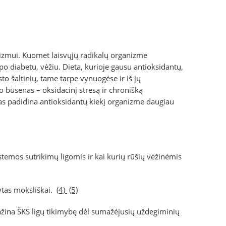
nizmui. Kuomet laisvųjų radikalų organizme
 tipo diabetu, vėžiu. Dieta, kurioje gausu antioksidantų,
o šaltinių, tame tarpe vynuogėse ir iš jų
būsenas – oksidacinį stresą ir chronišką
s padidina antioksidantų kiekį organizme daugiau
istemos sutrikimų ligomis ir kai kurių rūšių vėžinėmis
dytas moksliškai.
(4)
(5)
ina ŠKS ligų tikimybę dėl sumažėjusių uždegiminių