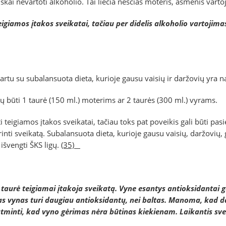
isiškai nevartoti alkoholio. Tai liečia nėščias moteris, asmenis va
igiamos įtakos sveikatai, tačiau per didelis alkoholio vartojimas
artu su subalansuota dieta, kurioje gausu vaisių ir daržovių yra n
ų būti 1 taurė (150 ml.) moterims ar 2 taurės (300 ml.) vyrams.
i teigiamos įtakos sveikatai, tačiau toks pat poveikis gali būti pasi
gerinti sveikatą. Subalansuota dieta, kurioje gausu vaisių, daržovių
 išvengti ŠKS ligų.
(35)
 taurė teigiamai įtakoja sveikatą. Vyne esantys antioksidantai g
s vynas turi daugiau antioksidantų, nei baltas. Manoma, kad daug
a atminti, kad vyno gėrimas nėra būtinas kiekienam. Laikantis s