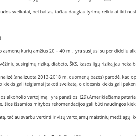
s sveikatai, nei baltas, tačiau daugiau tyrimų reikia atlikti nust
)
p asmenų kurių amžius 20 – 40 m., yra susijusi su per dideliu al
vėžinių susirgimų riziką, diabeto, ŠKS, kasos ligų riziką jau nekal
i analizė (analizuota 2013-2018 m. duomenų bazės) parodė, kad o
iekis gali teigiamai įtakoti sveikatą, o didesnis kiekis gali paken
ios alkoholio vartojimą, yra panašios
(29)
.Amerikiečiams patariam
e, šios išsamios mitybos rekomendacijos gali būti naudingos ki
ikatą, tačiau svarbu vertinti ir visų vartojamų maistinių medžiagų