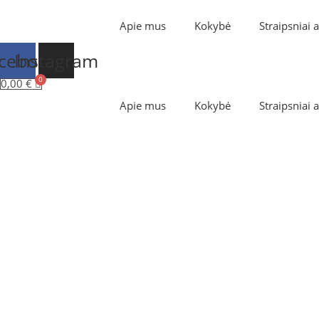
Apie mus
Kokybė
Straipsniai 
cebook
Instagram
0,00
€
Apie mus
Kokybė
Straipsniai 