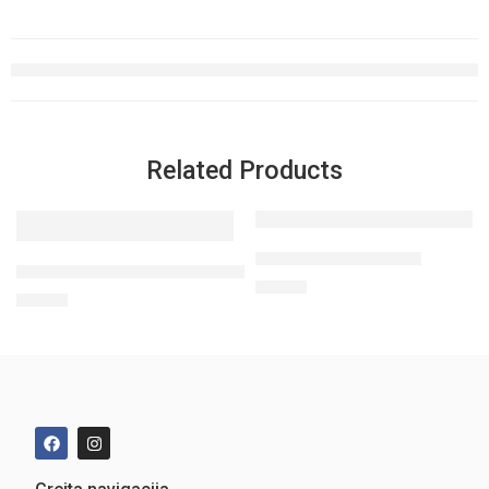
Related Products
Active Pro 80 (500 g)
Kreatino monohidrato milteliai (425 g)
25,00
€
33,00
€